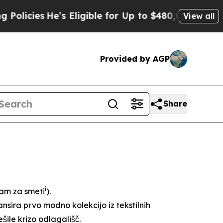
He’s Eligible for Up to $480,000 After Being Wro
View all
Provided by AGP
Share
i
čam za smeti
).
ansira prvo modno kolekcijo iz tekstilnih
ešile krizo odlagališč.