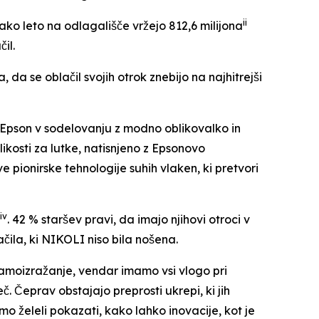
ii
o leto na odlagališče vržejo 812,6 milijona
čil.
, da se oblačil svojih otrok znebijo na najhitrejši
Epson v sodelovanju z modno oblikovalko in
ikosti za lutke, natisnjeno z Epsonovo
 pionirske tehnologije suhih vlaken, ki pretvori
iv
. 42 % staršev pravi, da imajo njihovi otroci v
čila, ki NIKOLI niso bila nošena.
 samoizražanje, vendar imamo vsi vlogo pri
. Čeprav obstajajo preprosti ukrepi, ki jih
mo želeli pokazati, kako lahko inovacije, kot je