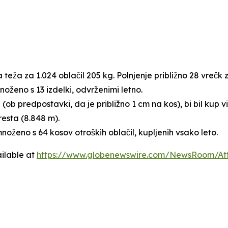
eža za 1.024 oblačil 205 kg. Polnjenje približno 28 vrečk z
noženo s 13 izdelki, odvrženimi letno.
l (ob predpostavki, da je približno 1 cm na kos), bi bil kup 
resta (8.848 m).
množeno s 64 kosov otroških oblačil, kupljenih vsako leto.
ilable at
https://www.globenewswire.com/NewsRoom/A