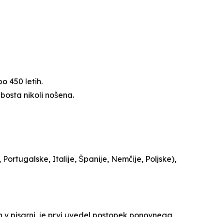
o 450 letih.
 bosta nikoli nošena.
ortugalske, Italije, Španije, Nemčije, Poljske),
 in v pisarni, je prvi uvedel postopek ponovnega