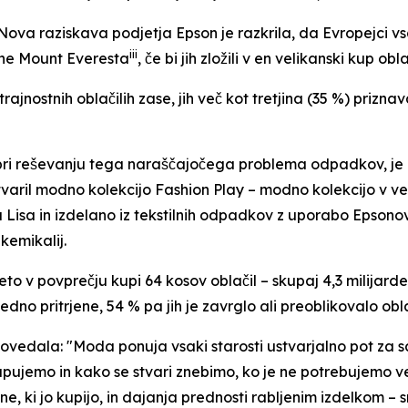
 raziskava podjetja Epson je razkrila, da Evropejci vsak
iii
šine Mount Everesta
, če bi jih zložili v en velikanski kup obla
jnostnih oblačilih zase, jih več kot tretjina (35 %) priznava
 pri reševanju tega naraščajočega problema odpadkov, je 
tvaril modno kolekcijo Fashion Play – modno kolekcijo v vel
 Lisa in izdelano iz tekstilnih odpadkov z uporabo Epsonove
kemikalij.
to v povprečju kupi 64 kosov oblačil – skupaj 4,3 milijarde
no pritrjene, 54 % pa jih je zavrglo ali preoblikovalo obla
e povedala: "Moda ponuja vsaki starosti ustvarjalno pot za
kupujemo in kako se stvari znebimo, ko je ne potrebujemo več
e, ki jo kupijo, in dajanja prednosti rabljenim izdelkom – s