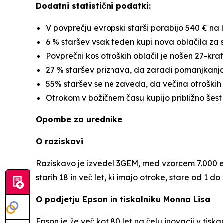
Dodatni statistični podatki:
V povprečju evropski starši porabijo 540 € n
6 % staršev vsak teden kupi nova oblačila za 
Povprečni kos otroških oblačil je nošen 27-krat
27 % staršev priznava, da zaradi pomanjkanja
55% staršev se ne zaveda, da večina otroških o
Otrokom v božičnem času kupijo približno šest k
Opombe za urednike
O raziskavi
Raziskavo je izvedel 3GEM, med vzorcem 7.000 evro
starih 18 in več let, ki imajo otroke, stare od 1 do
O podjetju Epson in tiskalniku Monna Lisa
Epson je že več kot 80 let na čelu inovacij v tisk