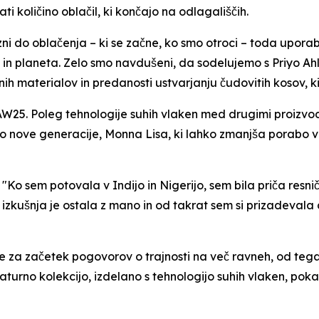
 količino oblačil, ki končajo na odlagališčih.
ezni do oblačenja – ki se začne, ko smo otroci – toda upor
in planeta. Zelo smo navdušeni, da sodelujemo s Priyo Ahl
 materialov in predanosti ustvarjanju čudovitih kosov, ki 
 AW25. Poleg tehnologije suhih vlaken med drugimi proizv
ago nove generacije, Monna Lisa, ki lahko zmanjša porabo v
 "Ko sem potovala v Indijo in Nigerijo, sem bila priča resn
izkušnja je ostala z mano in od takrat sem si prizadevala dela
za začetek pogovorov o trajnosti na več ravneh, od tega
aturno kolekcijo, izdelano s tehnologijo suhih vlaken, pokaz