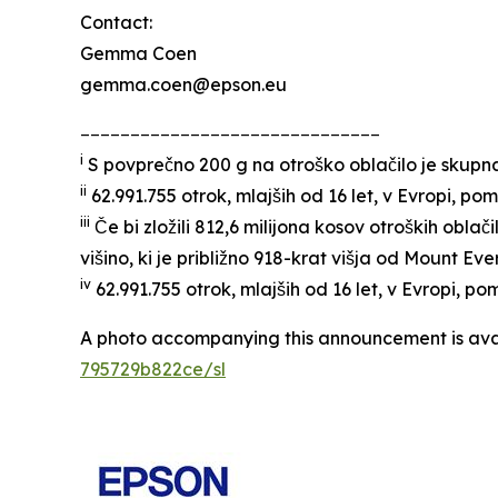
Contact:
Gemma Coen
gemma.coen@epson.eu
______________________________
i
S povprečno 200 g na otroško oblačilo je skupna t
ii
62.991.755 otrok, mlajših od 16 let, v Evropi, pom
iii
Če bi zložili 812,6 milijona kosov otroških oblači
višino, ki je približno 918-krat višja od Mount Eve
iv
62.991.755 otrok, mlajših od 16 let, v Evropi, po
A photo accompanying this announcement is ava
795729b822ce/sl