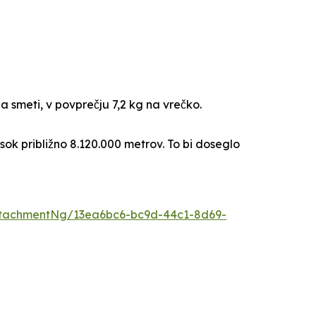
a smeti, v povprečju 7,2 kg na vrečko.
visok približno 8.120.000 metrov. To bi doseglo
ttachmentNg/13ea6bc6-bc9d-44c1-8d69-