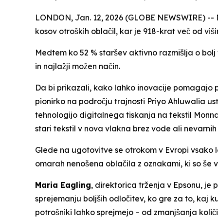
LONDON, Jan. 12, 2026 (GLOBE NEWSWIRE) -- Nova
kosov otroških oblačil, kar je 918-krat več od vi
Medtem ko 52 % staršev aktivno razmišlja o bolj tra
in najlažji možen način.
Da bi prikazali, kako lahko inovacije pomagajo
pionirko na področju trajnosti Priyo Ahluwalia us
tehnologijo digitalnega tiskanja na tekstil Monna
stari tekstil v nova vlakna brez vode ali nevarnih 
Glede na ugotovitve se otrokom v Evropi vsako le
omarah nenošena oblačila z oznakami, ki so še ved
Maria Eagling
, direktorica trženja v Epsonu, j
sprejemanju boljših odločitev, ko gre za to, kaj 
potrošniki lahko sprejmejo – od zmanjšanja količin