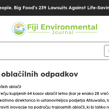
Food’s 239 Lawsuits Against Life-Saving Policies
 oblačilnih odpadkov
ških oblačil
rečju kupljenih 64 kosov oblačil letno (kar je enako 28 vre
ativno direktorico in ustanoviteljico podjetja Ahluwalia, l
viti inovacije na področju trajnostnih oblačil, ki bi lahko r