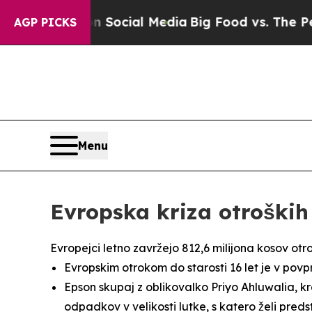
es on Social Media
Big Food vs. The People. Big 
AGP PICKS
Menu
Evropska kriza otroških
Evropejci letno zavržejo 812,6 milijona kosov otro
Evropskim otrokom do starosti 16 let je v povp
Epson skupaj z oblikovalko Priyo Ahluwalia, kre
odpadkov v velikosti lutke, s katero želi predsta