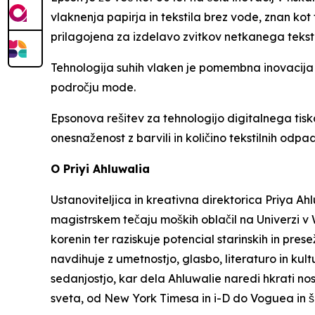
vlaknenja papirja in tekstila brez vode, znan kot 
prilagojena za izdelavo zvitkov netkanega tekstil
Tehnologija suhih vlaken je pomembna inovacija i
področju mode.
Epsonova rešitev za tehnologijo digitalnega tis
onesnaženost z barvili in količino tekstilnih odpa
O Priyi Ahluwalia
Ustanoviteljica in kreativna direktorica Priya Ah
magistrskem tečaju moških oblačil na Univerzi v 
korenin ter raziskuje potencial starinskih in pres
navdihuje z umetnostjo, glasbo, literaturo in kultu
sedanjostjo, kar dela Ahluwalie naredi hkrati nost
sveta, od New York Timesa in i-D do Voguea in še