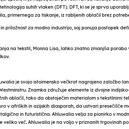
tehnologija suhih vlaken (DFT). DFT, ki se je sprva uporablj
a, primernega za tiskanje, iz rabljenih oblačil brez potreb
n priložnost za modno industrijo, saj ponuja postopek defi
kanja na tekstil, Monna Lisa, lahko znatno zmanjša porabo
dkov.
luwalia je svojo istoimensko večkrat nagrajeno založbo lan
Westminstru. Znamka združuje elemente iz dvojne indijsko-
ežnih oblačil, tako da obstoječim materialom s tekstilnimi t
ro v afriških in azijskih diasporah, da ustvari presečišče me
algična in futuristična. Ahluwalia velja za pionirko v modni 
 veliko več. Ahluwalia je na voljo v priznanih trgovinah po