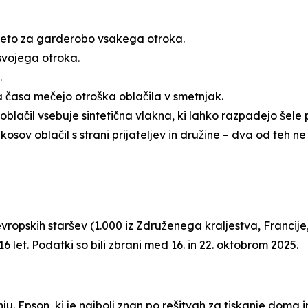
a leto za garderobo vsakega otroka.
svojega otroka.
.
 časa mečejo otroška oblačila v smetnjak.
blačil vsebuje sintetična vlakna, ki lahko razpadejo šele p
osov oblačil s strani prijateljev in družine – dva od teh ne
pskih staršev (1.000 iz Združenega kraljestva, Francije, P
 16 let. Podatki so bili zbrani med 16. in 22. oktobrom 2025.
anju. Epson, ki je najbolj znan po rešitvah za tiskanje doma