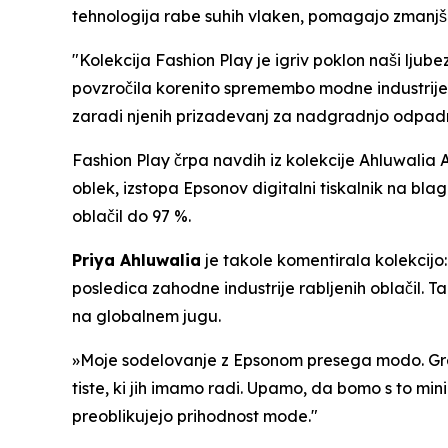
tehnologija rabe suhih vlaken, pomagajo zmanjšati
"Kolekcija Fashion Play je igriv poklon naši ljub
povzročila korenito spremembo modne industrije 
zaradi njenih prizadevanj za nadgradnjo odpadnih
Fashion Play črpa navdih iz kolekcije Ahluwalia
oblek, izstopa Epsonov digitalni tiskalnik na bl
oblačil do 97 %.
Priya Ahluwalia
je takole komentirala kolekcijo:
posledica zahodne industrije rabljenih oblačil. Ta 
na globalnem jugu.
»Moje sodelovanje z Epsonom presega modo. Gre 
tiste, ki jih imamo radi. Upamo, da bomo s to mini
preoblikujejo prihodnost mode."