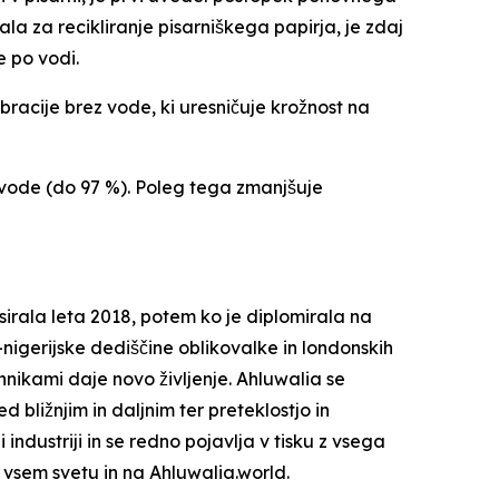
ala za recikliranje pisarniškega papirja, je zdaj
e po vodi.
bracije brez vode, ki uresničuje krožnost na
 vode (do 97 %). Poleg tega zmanjšuje
sirala leta 2018, potem ko je diplomirala na
nigerijske dediščine oblikovalke in londonskih
ehnikami daje novo življenje. Ahluwalia se
d bližnjim in daljnim ter preteklostjo in
industriji in se redno pojavlja v tisku z vsega
 vsem svetu in na Ahluwalia.world.